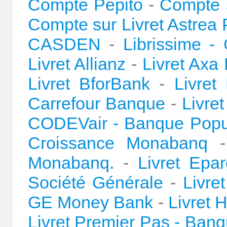
Compte Pepito
-
Compte s
Compte sur Livret Astrea
CASDEN
-
Librissime - 
Livret Allianz
-
Livret Axa
Livret BforBank
-
Livret
Carrefour Banque
-
Livre
CODEVair - Banque Popu
Croissance Monabanq
Monabanq.
-
Livret Epa
Société Générale
-
Livre
GE Money Bank
-
Livret H
Livret Premier Pas - Ban