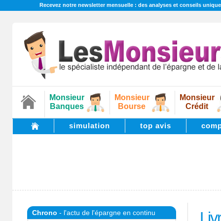
Recevez notre newsletter mensuelle : des analyses et conseils unique
Monsieur
Monsieur
Monsieur
Banques
Bourse
Crédit
simulation
top avis
comp
Chrono
- l'actu de l'épargne en continu
Liv