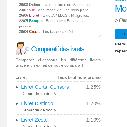
20/08
Defisc
-
La « flat tax » de Macron ne...
Mo
24/07
Vie
-
Assurance vie : les bons plans...
26/06
Livret
-
Livret A / LDDS : Malgré les...
> Offr
22/05
Banque
-
Boursorama Banque, le
pionnier...
28/04
Credit
-
Les taux des crédits...
Le 
Retrou
Comparatif des livrets
l'épar
Comparez ci-dessous les différents livrets
grâce à un extrait de notre comparatif
Livret
Taux brut hors promo
Livret Cortal Consors
1.25%
Demande de doc
Livret Distingo
1.20%
Demande de doc
Livret Zesto
1.10%
Demande de doc