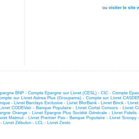
ou
visiter le site
:
pargne BNP
-
Compte Epargne sur Livret (CESL) - CIC
-
Compte Epar
ompte sur Livret Astrea Plus (Groupama)
-
Compte sur Livret CASDE
anque
-
Livret Barclays Exclusive
-
Livret BforBank
-
Livret Binck
-
Livre
Livret CODEVair - Banque Populaire
-
Livret Cortal Consors
-
Livret 
pargne Orange
-
Livret Epargne Plus Société Générale
-
Livret Fideli
ivret Matmut
-
Livret Premier Pas - Banque Populaire
-
Livret Scoopy 
l
-
Livret Zébulon - LCL
-
Livret Zesto