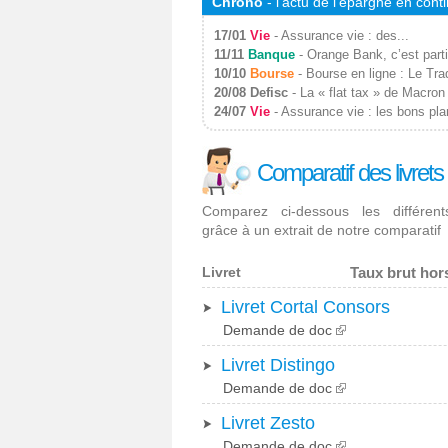
Chrono
- l'actu de l'épargne en cont
Monsieur
Crédit
17/01
Vie
-
Assurance vie : des...
11/11
Banque
-
Orange Bank, c’est parti
10/10
Bourse
-
Bourse en ligne : Le Trad
20/08
Defisc
-
La « flat tax » de Macron 
Monsieur
24/07
Vie
-
Assurance vie : les bons pla
Defisc
Comparatif des livrets
Monsieur
Livrets
Comparez ci-dessous les différents
grâce à un extrait de notre comparatif
Monsieur
Livret
Taux brut ho
SCPI
Livret Cortal Consors
Demande de doc
Monsieur
Livret Distingo
Vie
Demande de doc
Livret Zesto
Demande de doc