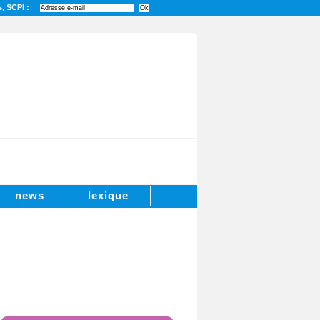
s, SCPI :
news
lexique