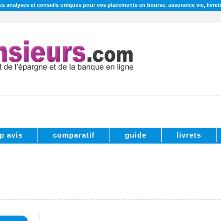
s analyses et conseils uniques pour vos placements en bourse, assurance vie, livret
p avis
comparatif
guide
livrets