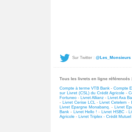
Sur Twitter :
@Les_Monsieurs
Tous les livrets en ligne référencés 
Compte à terme VTB Bank
-
Compte E
sur Livret (CSL) du Crédit Agricole
-
C
Fortuneo
-
Livret Allianz
-
Livret Axa B
-
Livret Cerise LCL
-
Livret Cetelem
-
Livret Epargne Monabanq.
-
Livret E
Bank
-
Livret Hello !
-
Livret HSBC
-
L
Agricole
-
Livret Triplex - Crédit Mutue