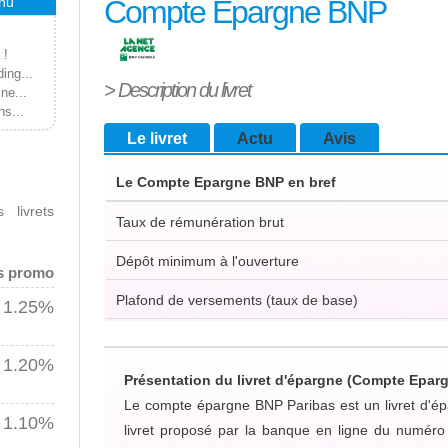
inu
Compte Epargne BNP
 !
ing...
> Description du livret
ne...
ns...
Le livret
Actu
Avis
Le Compte Epargne BNP en bref
 livrets
Taux de rémunération brut
Dépôt minimum à l'ouverture
rs promo
Plafond de versements (taux de base)
1.25%
1.20%
Présentation du livret d'épargne (Compte Epar
Le compte épargne BNP Paribas est un livret d'é
1.10%
livret proposé par la banque en ligne du numéro