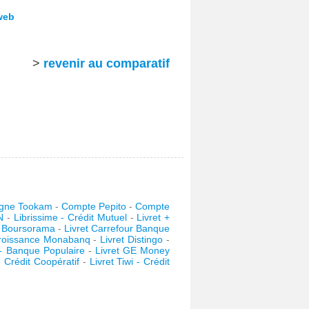
 web
>
revenir au comparatif
gne Tookam
-
Compte Pepito
-
Compte
N
-
Librissime - Crédit Mutuel
-
Livret +
t Boursorama
-
Livret Carrefour Banque
Croissance Monabanq
-
Livret Distingo
-
s - Banque Populaire
-
Livret GE Money
- Crédit Coopératif
-
Livret Tiwi - Crédit