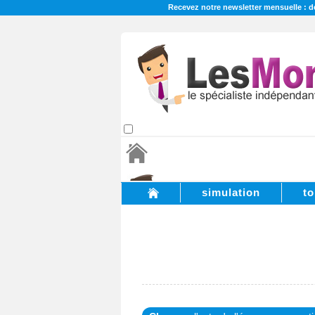
Recevez notre newsletter mensuelle : de
simulation
to
Monsieur
Banques
Monsieur
Bourse